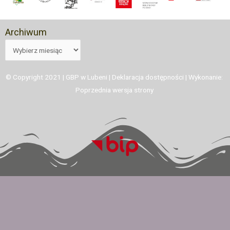
Archiwum
© Copyright 2021 | GBP w Lubeni |
Deklaracja dostępności
| Wykonanie:
Poprzednia wersja strony