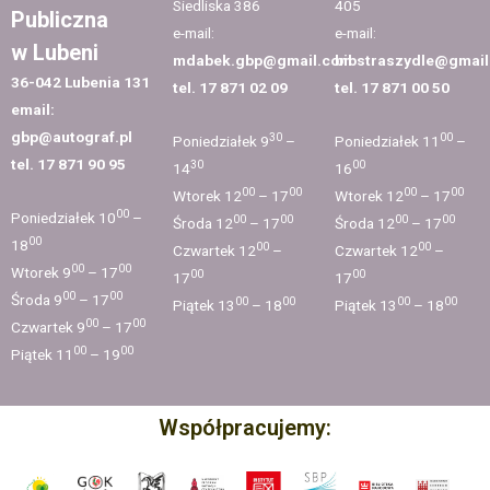
Siedliska 386
405
Publiczna
e-mail:
e-mail:
w Lubeni
mdabek.gbp@gmail.com
bibstraszydle@gmai
36-042 Lubenia 131
tel. 17 871 02 09
tel. 17 871 00 50
email:
gbp@autograf.pl
30
00
Poniedziałek 9
–
Poniedziałek 11
–
tel. 17 871 90 95
30
00
14
16
00
00
00
00
Wtorek 12
– 17
Wtorek 12
– 17
00
Poniedziałek 10
–
00
00
00
00
Środa 12
– 17
Środa 12
– 17
00
18
00
00
Czwartek 12
–
Czwartek 12
–
00
00
Wtorek 9
– 17
00
00
17
17
00
00
Środa 9
– 17
00
00
00
00
Piątek 13
– 18
Piątek 13
– 18
00
00
Czwartek 9
– 17
00
00
Piątek 11
– 19
Współpracujemy: