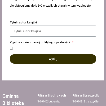
ale obiecujemy dołożyć wszelkich starań w tym względzie.
Tytuł i autor książki
Zgadzasz sie z naszą polityką prywatności.
Wyślij
Gminna
Filia w Siedliskach
Filia w Straszydlu
36-042 Lubenia,
36-043 Straszydle
Biblioteka