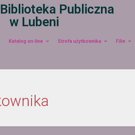
Biblioteka Publiczna
w Lubeni
Katalog on-line
Strefa użytkownika
Filie
kownika