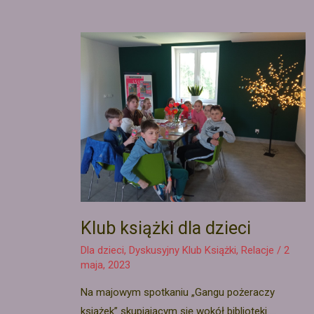
Klub książki dla dzieci
Dla dzieci
,
Dyskusyjny Klub Książki
,
Relacje
/
2
maja, 2023
Na majowym spotkaniu „Gangu pożeraczy
książek” skupiającym się wokół biblioteki …