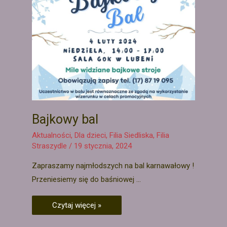
Bajkowy bal
Aktualności
,
Dla dzieci
,
Filia Siedliska
,
Filia
Straszydle
/
19 stycznia, 2024
Zapraszamy najmłodszych na bal karnawałowy !
Przeniesiemy się do baśniowej …
Czytaj więcej »