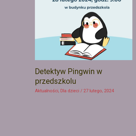
Detektyw Pingwin w
przedszkolu
Aktualności
,
Dla dzieci
/
27 lutego, 2024