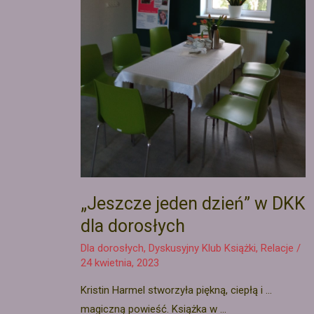
„Jeszcze jeden dzień” w DKK
dla dorosłych
Dla dorosłych
,
Dyskusyjny Klub Książki
,
Relacje
/
24 kwietnia, 2023
Kristin Harmel stworzyła piękną, ciepłą i …
magiczną powieść. Książka w …