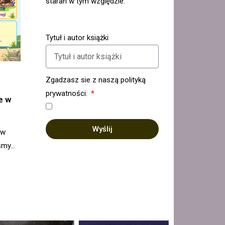
starań w tym względzie.
Tytuł i autor książki
Zgadzasz sie z naszą polityką
prywatności.
e w
Wyślij
 w
iśmy…