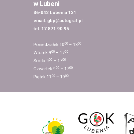
w Lubeni
36-042 Lubenia 131
email:
gbp@autograf.pl
tel. 17 871 90 95
00
00
Poniedziałek 10
– 18
00
00
Wtorek 9
– 17
00
00
Środa 9
– 17
00
00
Czwartek 9
– 17
00
00
Piątek 11
– 19