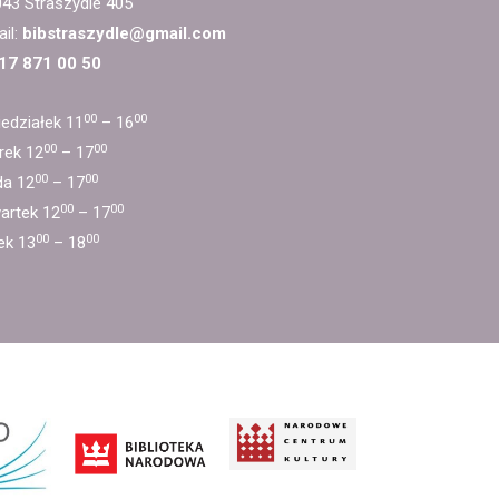
43 Straszydle 405
il:
bibstraszydle@gmail.com
 17 871 00 50
00
00
edziałek 11
– 16
00
00
rek 12
– 17
00
00
da 12
– 17
00
00
artek 12
– 17
00
00
ek 13
– 18