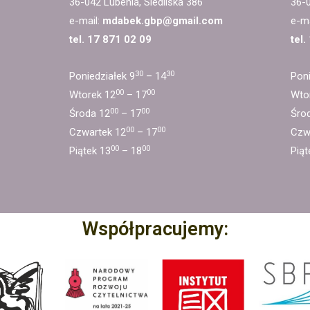
36-042 Lubenia, Siedliska 386
36-0
e-mail:
mdabek.gbp@gmail.com
e-ma
tel. 17 871 02 09
tel.
30
30
Poniedziałek 9
– 14
Poni
00
00
Wtorek 12
– 17
Wto
00
00
Środa 12
– 17
Śro
00
00
Czwartek 12
– 17
Czw
00
00
Piątek 13
– 18
Piąt
Współpracujemy: