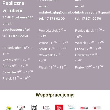
Siedliska 386
405
Publiczna
e-mail:
e-mail:
w Lubeni
mdabek.gbp@gmail.com
bibstraszydle@gmai
36-042 Lubenia 131
tel. 17 871 02 09
tel. 17 871 00 50
email:
gbp@autograf.pl
30
00
Poniedziałek 9
–
Poniedziałek 11
–
tel. 17 871 90 95
30
00
14
16
00
00
00
00
Wtorek 12
– 17
Wtorek 12
– 17
00
Poniedziałek 10
–
00
00
00
00
Środa 12
– 17
Środa 12
– 17
00
18
00
00
Czwartek 12
–
Czwartek 12
–
00
00
Wtorek 9
– 17
00
00
17
17
00
00
Środa 9
– 17
00
00
00
00
Piątek 13
– 18
Piątek 13
– 18
00
00
Czwartek 9
– 17
00
00
Piątek 11
– 19
Współpracujemy: