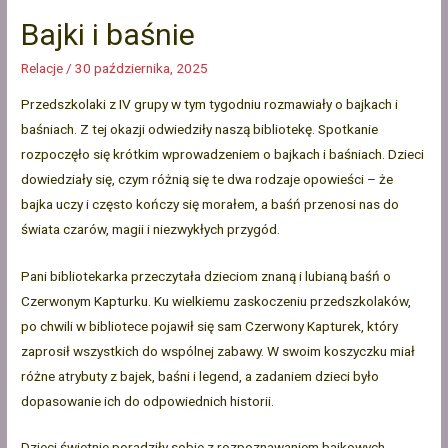
Bajki i baśnie
Relacje
/
30 października, 2025
Przedszkolaki z IV grupy w tym tygodniu rozmawiały o bajkach i
baśniach. Z tej okazji odwiedziły naszą bibliotekę. Spotkanie
rozpoczęło się krótkim wprowadzeniem o bajkach i baśniach. Dzieci
dowiedziały się, czym różnią się te dwa rodzaje opowieści – że
bajka uczy i często kończy się morałem, a baśń przenosi nas do
świata czarów, magii i niezwykłych przygód.
Pani bibliotekarka przeczytała dzieciom znaną i lubianą baśń o
Czerwonym Kapturku. Ku wielkiemu zaskoczeniu przedszkolaków,
po chwili w bibliotece pojawił się sam Czerwony Kapturek, który
zaprosił wszystkich do wspólnej zabawy. W swoim koszyczku miał
różne atrybuty z bajek, baśni i legend, a zadaniem dzieci było
dopasowanie ich do odpowiednich historii.
Dzieci świetnie poradziły sobie z rozpoznawaniem bajkowych