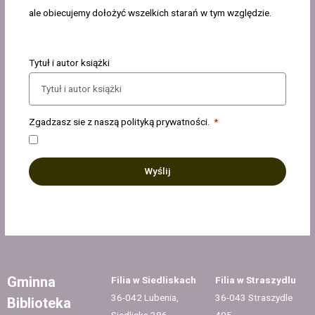
ale obiecujemy dołożyć wszelkich starań w tym względzie.
Tytuł i autor książki
Zgadzasz sie z naszą polityką prywatności.
Wyślij
Gminna
Filia w Siedliskach
Filia w Straszydlu
36-042 Lubenia,
36-043 Straszydle
Biblioteka