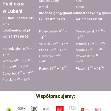
Siedliska 386
405
Publiczna
e-mail:
e-mail:
w Lubeni
mdabek.gbp@gmail.com
bibstraszydle@gmai
36-042 Lubenia 131
tel. 17 871 02 09
tel. 17 871 00 50
email:
gbp@autograf.pl
30
00
Poniedziałek 9
–
Poniedziałek 11
–
tel. 17 871 90 95
30
00
14
16
00
00
00
00
Wtorek 12
– 17
Wtorek 12
– 17
00
Poniedziałek 10
–
00
00
00
00
Środa 12
– 17
Środa 12
– 17
00
18
00
00
Czwartek 12
–
Czwartek 12
–
00
00
Wtorek 9
– 17
00
00
17
17
00
00
Środa 9
– 17
00
00
00
00
Piątek 13
– 18
Piątek 13
– 18
00
00
Czwartek 9
– 17
00
00
Piątek 11
– 19
Współpracujemy: