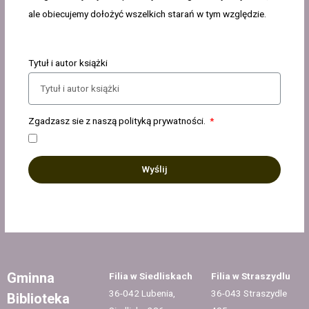
ale obiecujemy dołożyć wszelkich starań w tym względzie.
Tytuł i autor książki
Zgadzasz sie z naszą polityką prywatności.
Wyślij
Gminna
Filia w Siedliskach
Filia w Straszydlu
36-042 Lubenia,
36-043 Straszydle
Biblioteka