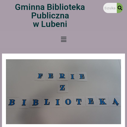
Gminna Biblioteka
Publiczna
w Lubeni