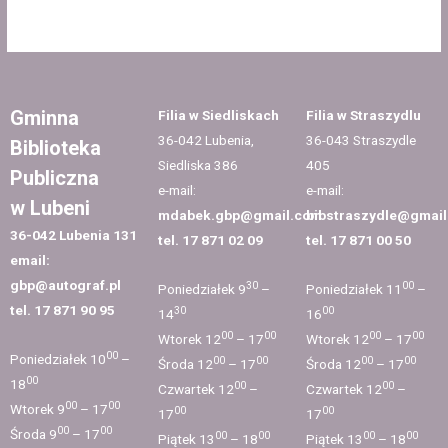
Gminna
Filia w Siedliskach
Filia w Straszydlu
36-042 Lubenia,
36-043 Straszydle
Biblioteka
Siedliska 386
405
Publiczna
e-mail:
e-mail:
w Lubeni
mdabek.gbp@gmail.com
bibstraszydle@gmai
36-042 Lubenia 131
tel. 17 871 02 09
tel. 17 871 00 50
email:
gbp@autograf.pl
30
00
Poniedziałek 9
–
Poniedziałek 11
–
tel. 17 871 90 95
30
00
14
16
00
00
00
00
Wtorek 12
– 17
Wtorek 12
– 17
00
Poniedziałek 10
–
00
00
00
00
Środa 12
– 17
Środa 12
– 17
00
18
00
00
Czwartek 12
–
Czwartek 12
–
00
00
Wtorek 9
– 17
00
00
17
17
00
00
Środa 9
– 17
00
00
00
00
Piątek 13
– 18
Piątek 13
– 18