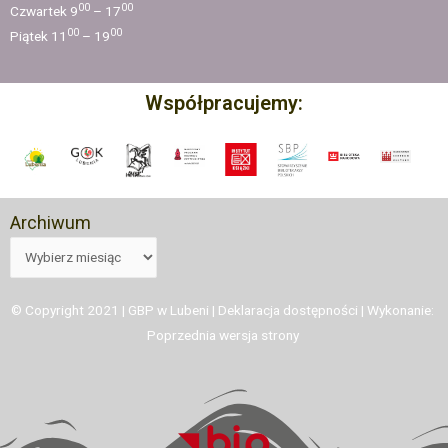
00
00
Czwartek 9
– 17
00
00
Piątek 11
– 19
Współpracujemy:
Archiwum
© Copyright 2021 | GBP w Lubeni |
Deklaracja dostępności
| Wykonanie:
Poprzednia wersja strony