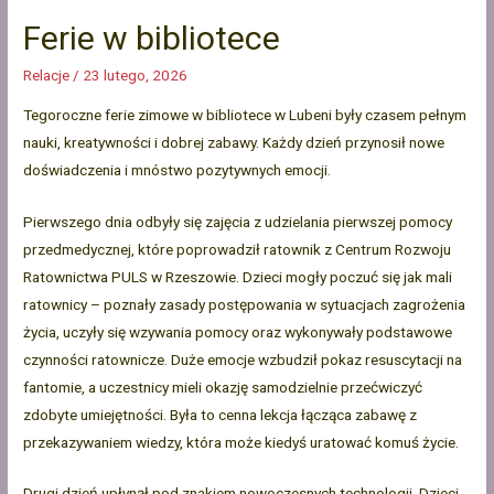
Ferie w bibliotece
Relacje
/
23 lutego, 2026
Tegoroczne ferie zimowe w bibliotece w Lubeni były czasem pełnym
nauki, kreatywności i dobrej zabawy. Każdy dzień przynosił nowe
doświadczenia i mnóstwo pozytywnych emocji.
Pierwszego dnia odbyły się zajęcia z udzielania pierwszej pomocy
przedmedycznej, które poprowadził ratownik z Centrum Rozwoju
Ratownictwa PULS w Rzeszowie. Dzieci mogły poczuć się jak mali
ratownicy – poznały zasady postępowania w sytuacjach zagrożenia
życia, uczyły się wzywania pomocy oraz wykonywały podstawowe
czynności ratownicze. Duże emocje wzbudził pokaz resuscytacji na
fantomie, a uczestnicy mieli okazję samodzielnie przećwiczyć
zdobyte umiejętności. Była to cenna lekcja łącząca zabawę z
przekazywaniem wiedzy, która może kiedyś uratować komuś życie.
Drugi dzień upłynął pod znakiem nowoczesnych technologii. Dzieci