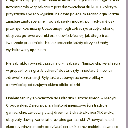
uczestniczyły w spotkaniu z przedstawicielami druku 3D, którzy w
przystępny sposób wyjaśnili, na czym polega ta technologia i gdzie
znajduje zastosowanie – od zabawek i modeli, po medycynę czy
przemysł kosmiczny. Uczestnicy mogli zobaczyć pracę drukarki,
obejrzeć gotowe wydruki oraz dowiedzieć się, jak długo trwa
tworzenie przedmiotu. Na zakończenie każdy otrzymał mały,
wydrukowany upominek.
Nie zabrakło również czasu na gry i zabawy. Planszówki, rywalizacja
w grupach oraz gra „5 sekund” dostarczyły mnóstwo śmiechu i
zdrowej konkurencji. Były także zabawy ruchowe z piłką –
oczywiście pod czujnym okiem bibliotekarki.
Finałem ferii była wycieczka do Ośrodka Garncarskiego w Medyni
Głogowskiej. Dzieci poznały historię miejscowości i tradycje
garncarskie, zwiedziły starą drewnianą chatę z końca XIX wieku,
obejrzały dawny warsztat oraz piec garncarski. W nowych salach
ekspozycyjnych mogły podziwiać ceramikę oraz makietę dawnego